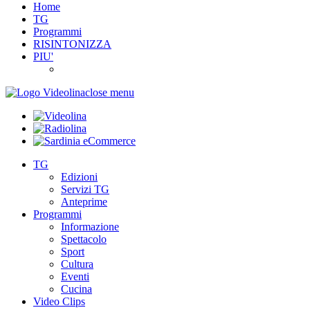
Home
TG
Programmi
RISINTONIZZA
PIU'
close menu
TG
Edizioni
Servizi TG
Anteprime
Programmi
Informazione
Spettacolo
Sport
Cultura
Eventi
Cucina
Video Clips