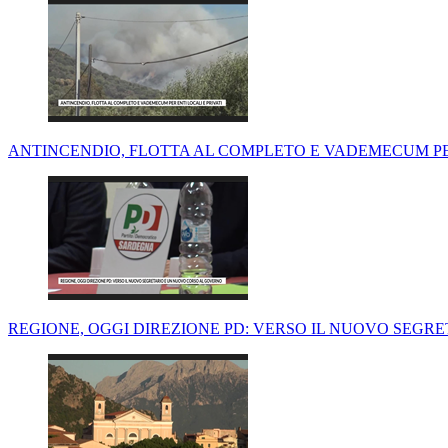
ANTINCENDIO, FLOTTA AL COMPLETO E VADEMECUM PER
REGIONE, OGGI DIREZIONE PD: VERSO IL NUOVO SEG