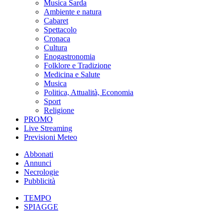
Musica Sarda
Ambiente e natura
Cabaret
Spettacolo
Cronaca
Cultura
Enogastronomia
Folklore e Tradizione
Medicina e Salute
Musica
Politica, Attualità, Economia
Sport
Religione
PROMO
Live Streaming
Previsioni Meteo
Abbonati
Annunci
Necrologie
Pubblicità
TEMPO
SPIAGGE