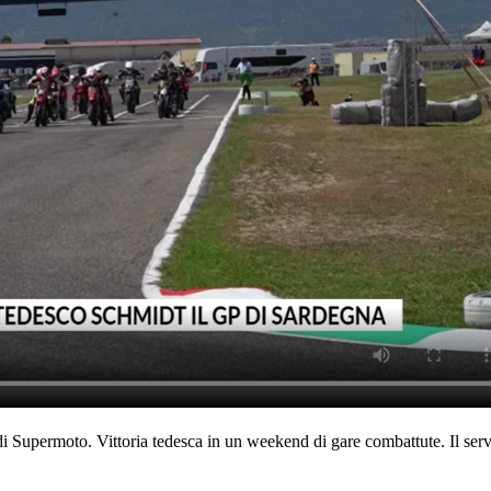
 Supermoto. Vittoria tedesca in un weekend di gare combattute. Il ser