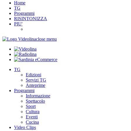
Home
TG
Programmi
RISINTONIZZA
PIU'
close menu
TG
Edizioni
Servizi TG
Anteprime
Programmi
Informazione
Spettacolo
Sport
Cultura
Eventi
Cucina
Video Clips