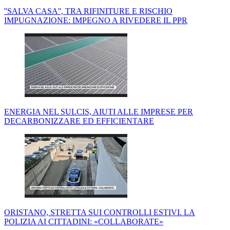
''SALVA CASA'', TRA RIFINITURE E RISCHIO
IMPUGNAZIONE: IMPEGNO A RIVEDERE IL PPR
ENERGIA NEL SULCIS, AIUTI ALLE IMPRESE PER
DECARBONIZZARE ED EFFICIENTARE
ORISTANO, STRETTA SUI CONTROLLI ESTIVI. LA
POLIZIA AI CITTADINI: «COLLABORATE»