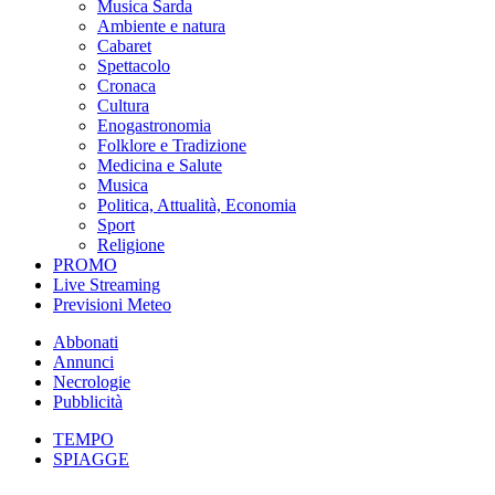
Musica Sarda
Ambiente e natura
Cabaret
Spettacolo
Cronaca
Cultura
Enogastronomia
Folklore e Tradizione
Medicina e Salute
Musica
Politica, Attualità, Economia
Sport
Religione
PROMO
Live Streaming
Previsioni Meteo
Abbonati
Annunci
Necrologie
Pubblicità
TEMPO
SPIAGGE