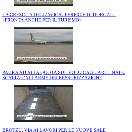
LA CRESCITA DELL’AVIOSUPERFICIE DI DORGALI:
«PRONTA ANCHE PER IL TURISMO»
PAURA AD ALTA QUOTA SUL VOLO CAGLIARI-LINATE:
SCATTA L'ALLARME DEPRESSURIZZAZIONE
BROTZU, VIA AI LAVORI PER LE NUOVE SALE