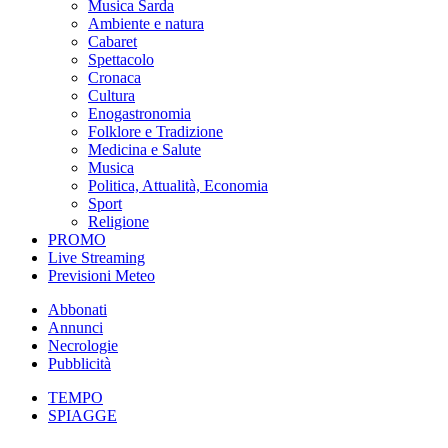
Musica Sarda
Ambiente e natura
Cabaret
Spettacolo
Cronaca
Cultura
Enogastronomia
Folklore e Tradizione
Medicina e Salute
Musica
Politica, Attualità, Economia
Sport
Religione
PROMO
Live Streaming
Previsioni Meteo
Abbonati
Annunci
Necrologie
Pubblicità
TEMPO
SPIAGGE