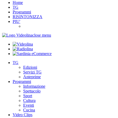
Home
TG
Programmi
RISINTONIZZA
PIU'
close menu
TG
Edizioni
Servizi TG
Anteprime
Programmi
Informazione
Spettacolo
Sport
Cultura
Eventi
Cucina
Video Clips