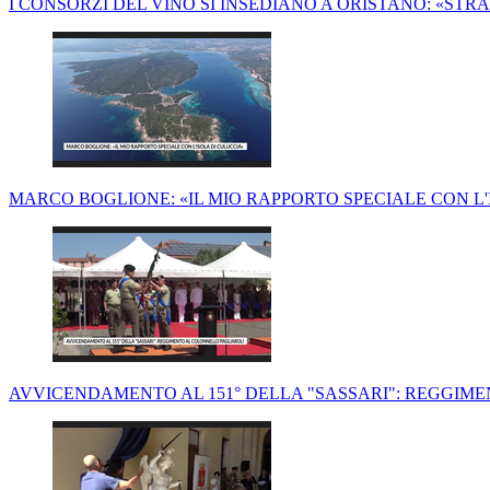
I CONSORZI DEL VINO SI INSEDIANO A ORISTANO: «STR
MARCO BOGLIONE: «IL MIO RAPPORTO SPECIALE CON L'
AVVICENDAMENTO AL 151° DELLA "SASSARI": REGGIM