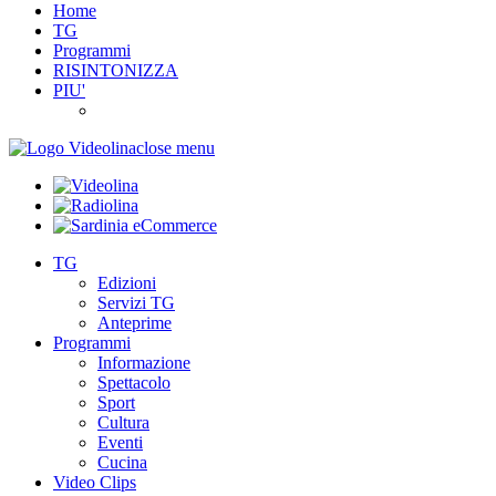
Home
TG
Programmi
RISINTONIZZA
PIU'
close menu
TG
Edizioni
Servizi TG
Anteprime
Programmi
Informazione
Spettacolo
Sport
Cultura
Eventi
Cucina
Video Clips