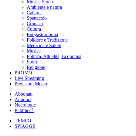
Musica Sarda
Ambiente e natura
Cabaret
Spettacolo
Cronaca
Cultura
Enogastronomia
Folklore e Tradizione
Medicina e Salute
Musica
Politica, Attualità, Economia
Sport
Religione
PROMO
Live Streaming
Previsioni Meteo
Abbonati
Annunci
Necrologie
Pubblicità
TEMPO
SPIAGGE