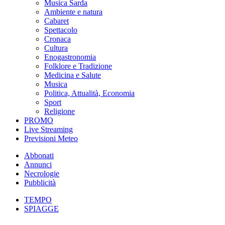
Musica Sarda
Ambiente e natura
Cabaret
Spettacolo
Cronaca
Cultura
Enogastronomia
Folklore e Tradizione
Medicina e Salute
Musica
Politica, Attualità, Economia
Sport
Religione
PROMO
Live Streaming
Previsioni Meteo
Abbonati
Annunci
Necrologie
Pubblicità
TEMPO
SPIAGGE