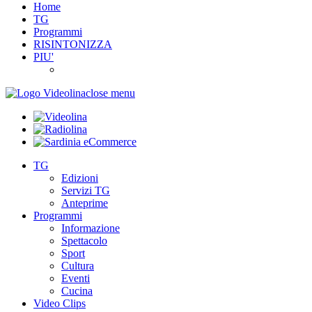
Home
TG
Programmi
RISINTONIZZA
PIU'
close menu
TG
Edizioni
Servizi TG
Anteprime
Programmi
Informazione
Spettacolo
Sport
Cultura
Eventi
Cucina
Video Clips