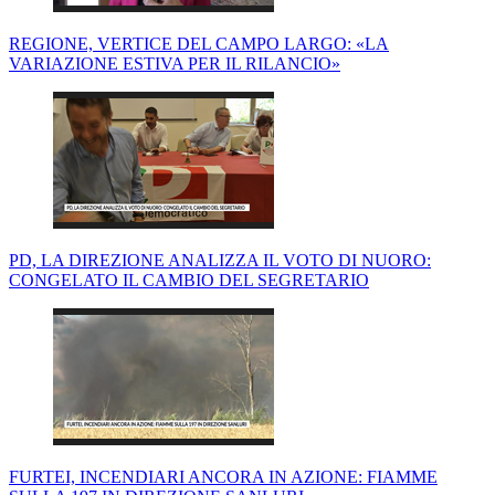
REGIONE, VERTICE DEL CAMPO LARGO: «LA
VARIAZIONE ESTIVA PER IL RILANCIO»
PD, LA DIREZIONE ANALIZZA IL VOTO DI NUORO:
CONGELATO IL CAMBIO DEL SEGRETARIO
FURTEI, INCENDIARI ANCORA IN AZIONE: FIAMME