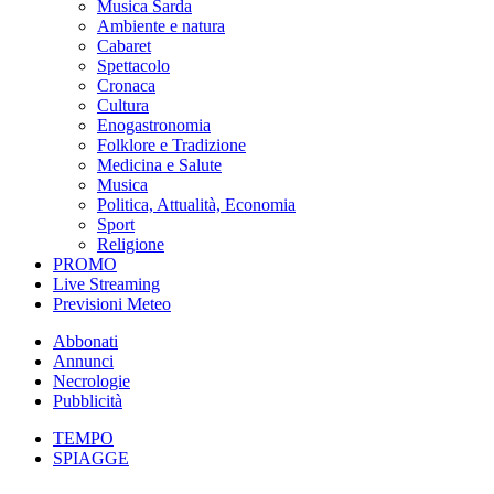
Musica Sarda
Ambiente e natura
Cabaret
Spettacolo
Cronaca
Cultura
Enogastronomia
Folklore e Tradizione
Medicina e Salute
Musica
Politica, Attualità, Economia
Sport
Religione
PROMO
Live Streaming
Previsioni Meteo
Abbonati
Annunci
Necrologie
Pubblicità
TEMPO
SPIAGGE