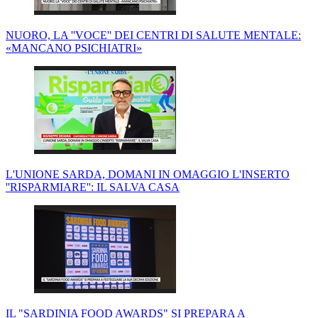
NUORO, LA ''VOCE'' DEI CENTRI DI SALUTE MENTALE:
«MANCANO PSICHIATRI»
L'UNIONE SARDA, DOMANI IN OMAGGIO L'INSERTO
''RISPARMIARE'': IL SALVA CASA
IL "SARDINIA FOOD AWARDS" SI PREPARA A