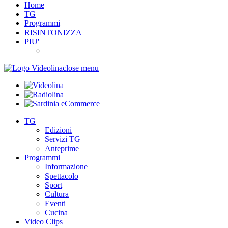
Home
TG
Programmi
RISINTONIZZA
PIU'
close menu
TG
Edizioni
Servizi TG
Anteprime
Programmi
Informazione
Spettacolo
Sport
Cultura
Eventi
Cucina
Video Clips