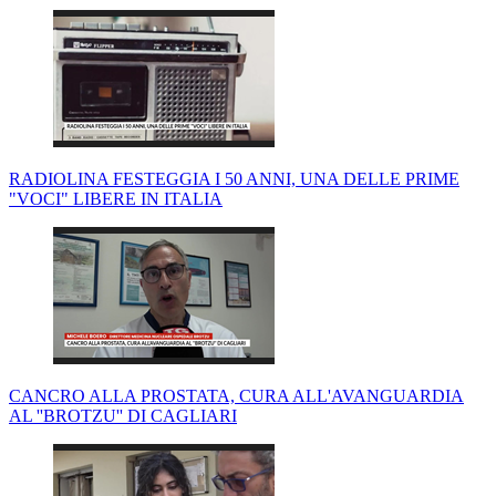
RADIOLINA FESTEGGIA I 50 ANNI, UNA DELLE PRIME
"VOCI" LIBERE IN ITALIA
CANCRO ALLA PROSTATA, CURA ALL'AVANGUARDIA
AL ''BROTZU'' DI CAGLIARI