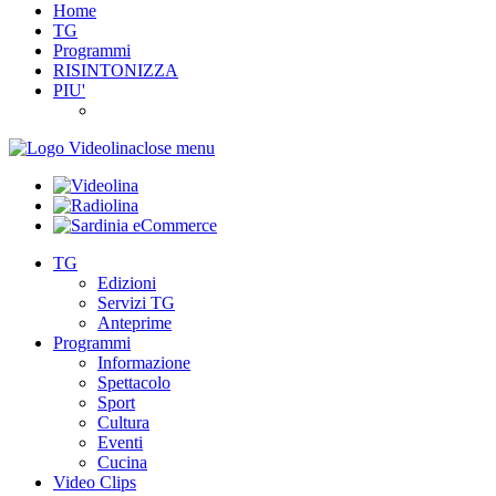
Home
TG
Programmi
RISINTONIZZA
PIU'
close menu
TG
Edizioni
Servizi TG
Anteprime
Programmi
Informazione
Spettacolo
Sport
Cultura
Eventi
Cucina
Video Clips