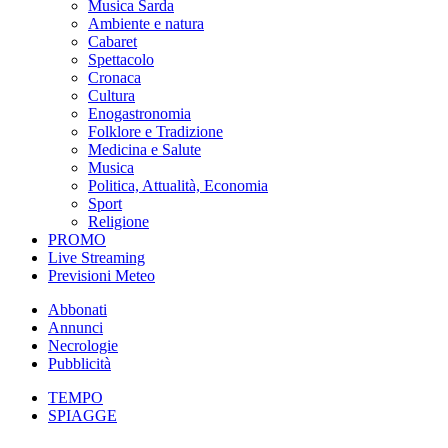
Musica Sarda
Ambiente e natura
Cabaret
Spettacolo
Cronaca
Cultura
Enogastronomia
Folklore e Tradizione
Medicina e Salute
Musica
Politica, Attualità, Economia
Sport
Religione
PROMO
Live Streaming
Previsioni Meteo
Abbonati
Annunci
Necrologie
Pubblicità
TEMPO
SPIAGGE