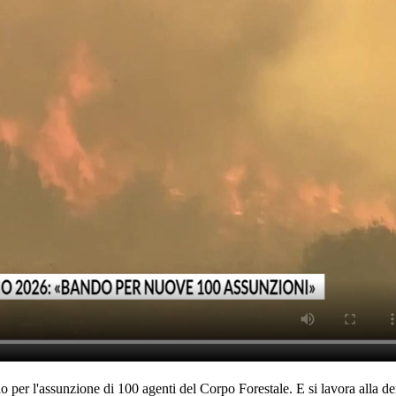
r l'assunzione di 100 agenti del Corpo Forestale. E si lavora alla deroga