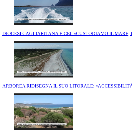
DIOCESI CAGLIARITANA E CEI: «CUSTODIAMO IL MARE, 
ARBOREA RIDISEGNA IL SUO LITORALE: «ACCESSIBILITÀ 