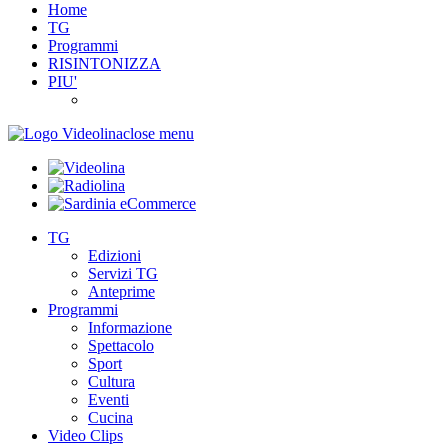
Home
TG
Programmi
RISINTONIZZA
PIU'
close menu
TG
Edizioni
Servizi TG
Anteprime
Programmi
Informazione
Spettacolo
Sport
Cultura
Eventi
Cucina
Video Clips