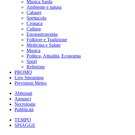
Musica Sarda
Ambiente e natura
Cabaret
Spettacolo
Cronaca
Cultura
Enogastronomia
Folklore e Tradizione
Medicina e Salute
Musica
Politica, Attualità, Economia
Sport
Religione
PROMO
Live Streaming
Previsioni Meteo
Abbonati
Annunci
Necrologie
Pubblicità
TEMPO
SPIAGGE