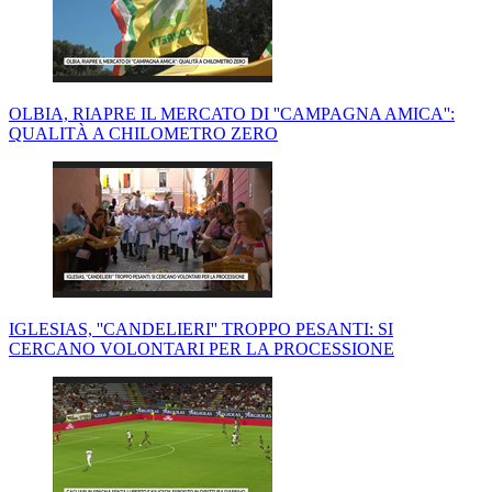
OLBIA, RIAPRE IL MERCATO DI ''CAMPAGNA AMICA'':
QUALITÀ A CHILOMETRO ZERO
IGLESIAS, ''CANDELIERI'' TROPPO PESANTI: SI
CERCANO VOLONTARI PER LA PROCESSIONE