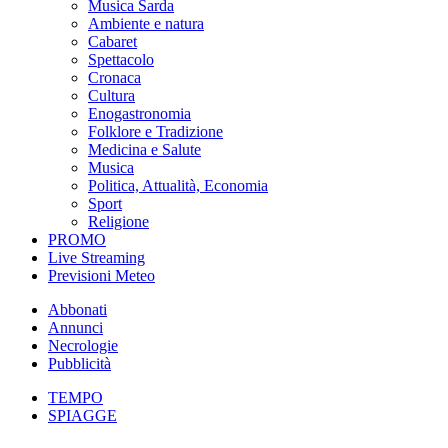
Musica Sarda
Ambiente e natura
Cabaret
Spettacolo
Cronaca
Cultura
Enogastronomia
Folklore e Tradizione
Medicina e Salute
Musica
Politica, Attualità, Economia
Sport
Religione
PROMO
Live Streaming
Previsioni Meteo
Abbonati
Annunci
Necrologie
Pubblicità
TEMPO
SPIAGGE