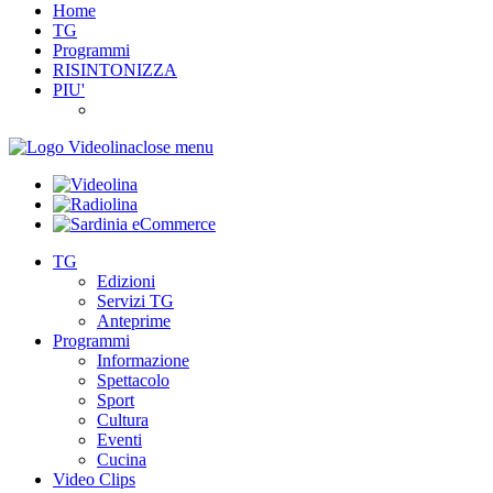
Home
TG
Programmi
RISINTONIZZA
PIU'
close menu
TG
Edizioni
Servizi TG
Anteprime
Programmi
Informazione
Spettacolo
Sport
Cultura
Eventi
Cucina
Video Clips