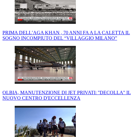
PRIMA DELL’AGA KHAN , 70 ANNI FA A LA CALETTA IL
SOGNO INCOMPIUTO DEL “VILLAGGIO MILANO”
OLBIA, MANUTENZIONE DI JET PRIVATI: ''DECOLLA'' IL
NUOVO CENTRO D'ECCELLENZA