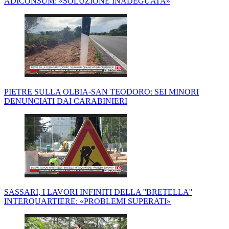
ADICONSUM: «SOLUZIONE INADEGUATA»
PIETRE SULLA OLBIA-SAN TEODORO: SEI MINORI
DENUNCIATI DAI CARABINIERI
SASSARI, I LAVORI INFINITI DELLA ''BRETELLA''
INTERQUARTIERE: «PROBLEMI SUPERATI»