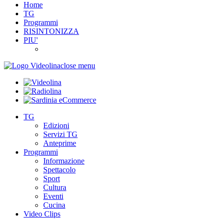
Home
TG
Programmi
RISINTONIZZA
PIU'
close menu
TG
Edizioni
Servizi TG
Anteprime
Programmi
Informazione
Spettacolo
Sport
Cultura
Eventi
Cucina
Video Clips