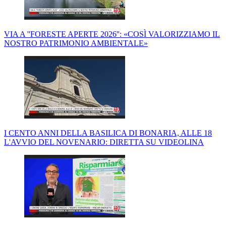
VIA A ''FORESTE APERTE 2026'': «COSÌ VALORIZZIAMO IL
NOSTRO PATRIMONIO AMBIENTALE»
I CENTO ANNI DELLA BASILICA DI BONARIA, ALLE 18
L'AVVIO DEL NOVENARIO: DIRETTA SU VIDEOLINA