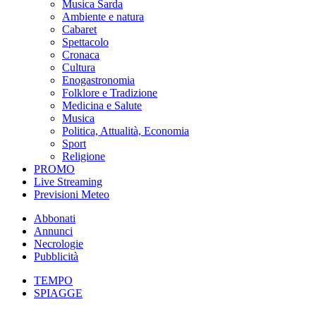
Musica Sarda
Ambiente e natura
Cabaret
Spettacolo
Cronaca
Cultura
Enogastronomia
Folklore e Tradizione
Medicina e Salute
Musica
Politica, Attualità, Economia
Sport
Religione
PROMO
Live Streaming
Previsioni Meteo
Abbonati
Annunci
Necrologie
Pubblicità
TEMPO
SPIAGGE