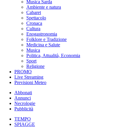
Musica Sarda
Ambiente e natura
Cabaret
Spettacolo
Cronaca
Cultura
Enogastronomia
Folklore e Tradizione
Medicina e Salute
Musica
Politica, Attualità, Economia
Sport
Religione
PROMO
Live Streaming
Previsioni Meteo
Abbonati
Annunci
Necrologie
Pubblicità
TEMPO
SPIAGGE