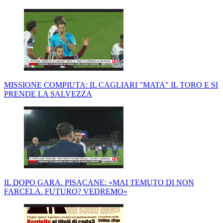
MISSIONE COMPIUTA: IL CAGLIARI "MATA" IL TORO E SI
PRENDE LA SALVEZZA
IL DOPO GARA. PISACANE: «MAI TEMUTO DI NON
FARCELA. FUTURO? VEDREMO»