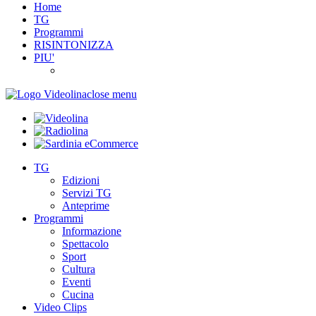
Home
TG
Programmi
RISINTONIZZA
PIU'
close menu
TG
Edizioni
Servizi TG
Anteprime
Programmi
Informazione
Spettacolo
Sport
Cultura
Eventi
Cucina
Video Clips