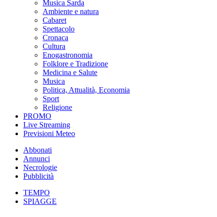
Musica Sarda
Ambiente e natura
Cabaret
Spettacolo
Cronaca
Cultura
Enogastronomia
Folklore e Tradizione
Medicina e Salute
Musica
Politica, Attualità, Economia
Sport
Religione
PROMO
Live Streaming
Previsioni Meteo
Abbonati
Annunci
Necrologie
Pubblicità
TEMPO
SPIAGGE