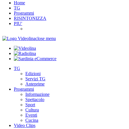
Home
TG
Programmi
RISINTONIZZA
PIU'
close menu
TG
Edizioni
Servizi TG
Anteprime
Programmi
Informazione
Spettacolo
Sport
Cultura
Eventi
Cucina
Video Clips