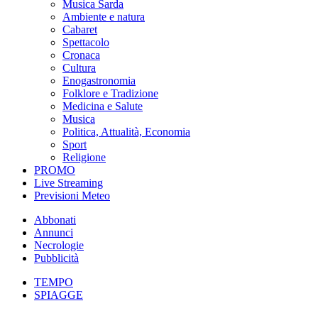
Musica Sarda
Ambiente e natura
Cabaret
Spettacolo
Cronaca
Cultura
Enogastronomia
Folklore e Tradizione
Medicina e Salute
Musica
Politica, Attualità, Economia
Sport
Religione
PROMO
Live Streaming
Previsioni Meteo
Abbonati
Annunci
Necrologie
Pubblicità
TEMPO
SPIAGGE