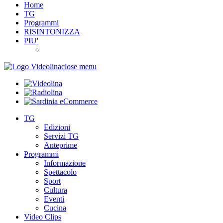
Home
TG
Programmi
RISINTONIZZA
PIU'
close menu
TG
Edizioni
Servizi TG
Anteprime
Programmi
Informazione
Spettacolo
Sport
Cultura
Eventi
Cucina
Video Clips