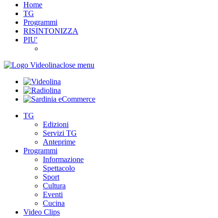
Home
TG
Programmi
RISINTONIZZA
PIU'
close menu
TG
Edizioni
Servizi TG
Anteprime
Programmi
Informazione
Spettacolo
Sport
Cultura
Eventi
Cucina
Video Clips