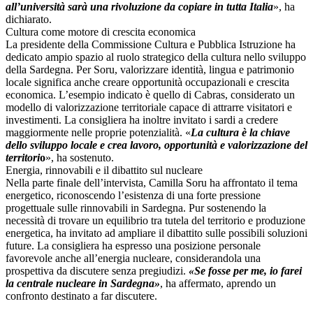
all’università sarà una rivoluzione da copiare in tutta Italia
», ha
dichiarato.
Cultura come motore di crescita economica
La presidente della Commissione Cultura e Pubblica Istruzione ha
dedicato ampio spazio al ruolo strategico della cultura nello sviluppo
della Sardegna. Per Soru, valorizzare identità, lingua e patrimonio
locale significa anche creare opportunità occupazionali e crescita
economica. L’esempio indicato è quello di Cabras, considerato un
modello di valorizzazione territoriale capace di attrarre visitatori e
investimenti. La consigliera ha inoltre invitato i sardi a credere
maggiormente nelle proprie potenzialità. «
La cultura è la chiave
dello sviluppo locale e crea lavoro, opportunità e valorizzazione del
territori
o
», ha sostenuto.
Energia, rinnovabili e il dibattito sul nucleare
Nella parte finale dell’intervista, Camilla Soru ha affrontato il tema
energetico, riconoscendo l’esistenza di una forte pressione
progettuale sulle rinnovabili in Sardegna. Pur sostenendo la
necessità di trovare un equilibrio tra tutela del territorio e produzione
energetica, ha invitato ad ampliare il dibattito sulle possibili soluzioni
future. La consigliera ha espresso una posizione personale
favorevole anche all’energia nucleare, considerandola una
prospettiva da discutere senza pregiudizi.
«Se fosse per me, io farei
la centrale nucleare in Sardegna»
, ha affermato, aprendo un
confronto destinato a far discutere.