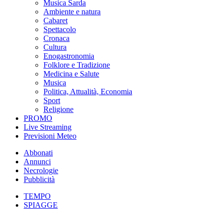
Musica Sarda
Ambiente e natura
Cabaret
Spettacolo
Cronaca
Cultura
Enogastronomia
Folklore e Tradizione
Medicina e Salute
Musica
Politica, Attualità, Economia
Sport
Religione
PROMO
Live Streaming
Previsioni Meteo
Abbonati
Annunci
Necrologie
Pubblicità
TEMPO
SPIAGGE