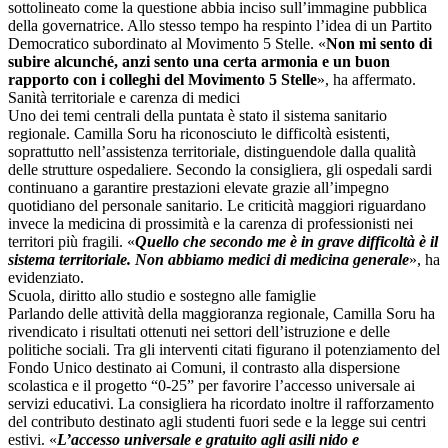
sottolineato come la questione abbia inciso sull’immagine pubblica
della governatrice. Allo stesso tempo ha respinto l’idea di un Partito
Democratico subordinato al Movimento 5 Stelle. «
Non mi sento di
subire alcunché, anzi sento una certa armonia e un buon
rapporto con i colleghi del Movimento 5 Stelle
», ha affermato.
Sanità territoriale e carenza di medici
Uno dei temi centrali della puntata è stato il sistema sanitario
regionale. Camilla Soru ha riconosciuto le difficoltà esistenti,
soprattutto nell’assistenza territoriale, distinguendole dalla qualità
delle strutture ospedaliere. Secondo la consigliera, gli ospedali sardi
continuano a garantire prestazioni elevate grazie all’impegno
quotidiano del personale sanitario. Le criticità maggiori riguardano
invece la medicina di prossimità e la carenza di professionisti nei
territori più fragili. «
Quello che secondo me è in grave difficoltà è il
sistema territoriale. Non abbiamo medici di medicina generale
», ha
evidenziato.
Scuola, diritto allo studio e sostegno alle famiglie
Parlando delle attività della maggioranza regionale, Camilla Soru ha
rivendicato i risultati ottenuti nei settori dell’istruzione e delle
politiche sociali. Tra gli interventi citati figurano il potenziamento del
Fondo Unico destinato ai Comuni, il contrasto alla dispersione
scolastica e il progetto “0-25” per favorire l’accesso universale ai
servizi educativi. La consigliera ha ricordato inoltre il rafforzamento
del contributo destinato agli studenti fuori sede e la legge sui centri
estivi. «
L’accesso universale e gratuito agli asili nido e