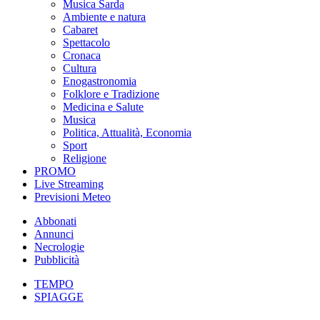
Musica Sarda
Ambiente e natura
Cabaret
Spettacolo
Cronaca
Cultura
Enogastronomia
Folklore e Tradizione
Medicina e Salute
Musica
Politica, Attualità, Economia
Sport
Religione
PROMO
Live Streaming
Previsioni Meteo
Abbonati
Annunci
Necrologie
Pubblicità
TEMPO
SPIAGGE