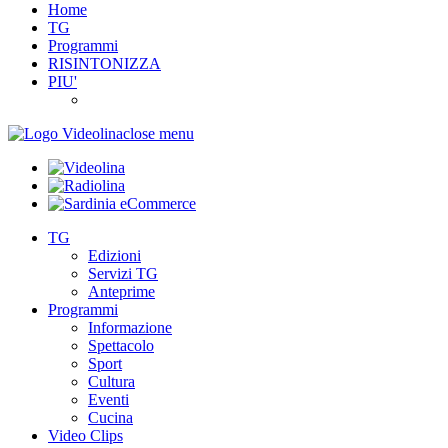
Home
TG
Programmi
RISINTONIZZA
PIU'
close menu
TG
Edizioni
Servizi TG
Anteprime
Programmi
Informazione
Spettacolo
Sport
Cultura
Eventi
Cucina
Video Clips