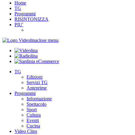
Home
TG
Programmi
RISINTONIZZA
PIU'
close menu
TG
Edizioni
Servizi TG
Anteprime
Programmi
Informazione
Spettacolo
Sport
Cultura
Eventi
Cucina
Video Clips