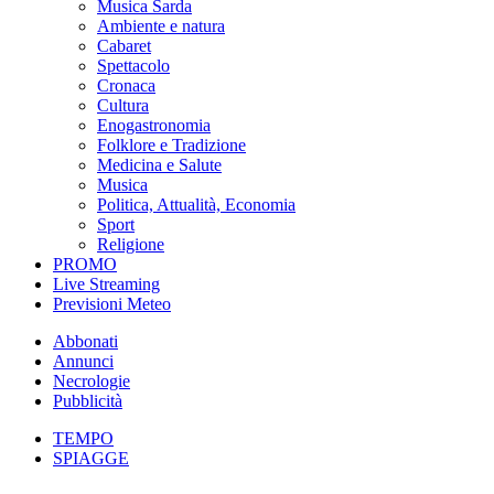
Musica Sarda
Ambiente e natura
Cabaret
Spettacolo
Cronaca
Cultura
Enogastronomia
Folklore e Tradizione
Medicina e Salute
Musica
Politica, Attualità, Economia
Sport
Religione
PROMO
Live Streaming
Previsioni Meteo
Abbonati
Annunci
Necrologie
Pubblicità
TEMPO
SPIAGGE