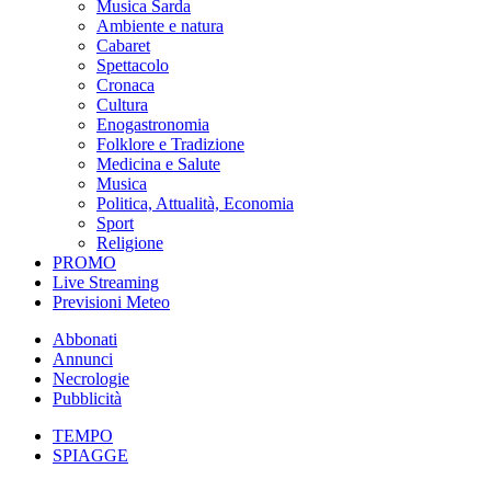
Musica Sarda
Ambiente e natura
Cabaret
Spettacolo
Cronaca
Cultura
Enogastronomia
Folklore e Tradizione
Medicina e Salute
Musica
Politica, Attualità, Economia
Sport
Religione
PROMO
Live Streaming
Previsioni Meteo
Abbonati
Annunci
Necrologie
Pubblicità
TEMPO
SPIAGGE