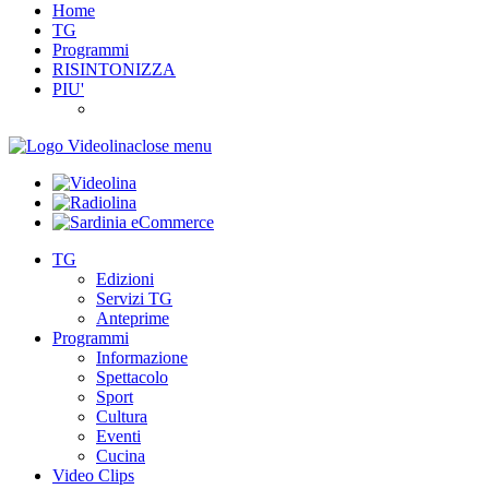
Home
TG
Programmi
RISINTONIZZA
PIU'
close menu
TG
Edizioni
Servizi TG
Anteprime
Programmi
Informazione
Spettacolo
Sport
Cultura
Eventi
Cucina
Video Clips