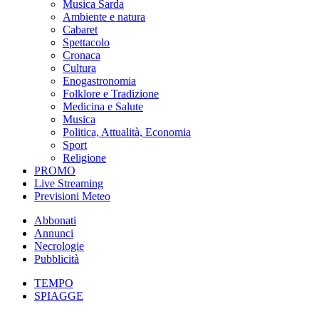
Musica Sarda
Ambiente e natura
Cabaret
Spettacolo
Cronaca
Cultura
Enogastronomia
Folklore e Tradizione
Medicina e Salute
Musica
Politica, Attualità, Economia
Sport
Religione
PROMO
Live Streaming
Previsioni Meteo
Abbonati
Annunci
Necrologie
Pubblicità
TEMPO
SPIAGGE