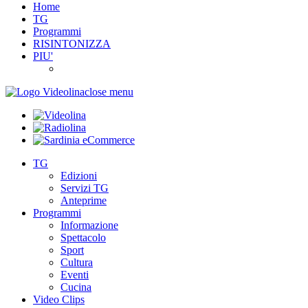
Home
TG
Programmi
RISINTONIZZA
PIU'
close menu
TG
Edizioni
Servizi TG
Anteprime
Programmi
Informazione
Spettacolo
Sport
Cultura
Eventi
Cucina
Video Clips