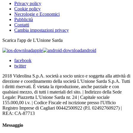
Privacy policy
Cookie policy
Necrologie e Economici
Pubblicità
Contatti
Cambia impostazioni privacy
Scarica l'app de L'Unione Sarda
apple
android
facebook
twitter
2018 Videolina S.p.A. società a socio unico e soggetta alla attività di
direzione e coordinamento della società L'Unione Sarda S.p.A. Tutti
i diritti riservati. É vietata la riproduzione, anche parziale e con
qualsiasi mezzo, di tutti i materiali del sito. | Indirizzo della Sede
Legale: Piazzetta L'Unione Sarda nr. 24 | Capitale sociale
155.000,00 i.v. | Codice Fiscale ed iscrizione presso l'Ufficio
Registro Imprese di Cagliari 00442500922 (P.I. 02492760927) |
REA: CA-87713
Messaggio