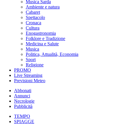
Musica Sarda
Ambiente e natura
Cabaret
Spettacolo
Cronaca
Cultura
Enogastronomia
Folklore e Tradizione
Medicina e Salute
Musica
Politica, Attualità, Economia
Sport
Religione
PROMO
Live Streaming
Previsioni Meteo
Abbonati
Annunci
Necrologie
Pubblicità
TEMPO
SPIAGGE