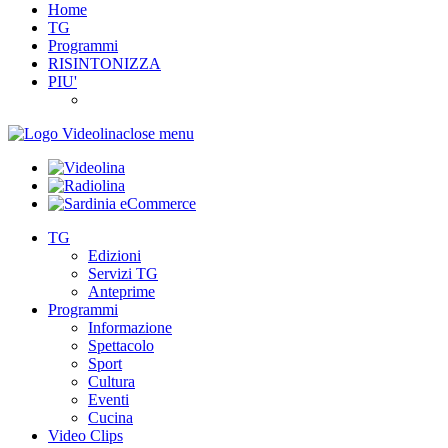
Home
TG
Programmi
RISINTONIZZA
PIU'
close menu
TG
Edizioni
Servizi TG
Anteprime
Programmi
Informazione
Spettacolo
Sport
Cultura
Eventi
Cucina
Video Clips