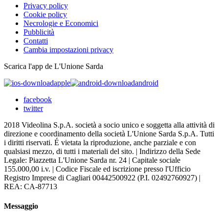
Privacy policy
Cookie policy
Necrologie e Economici
Pubblicità
Contatti
Cambia impostazioni privacy
Scarica l'app de L'Unione Sarda
apple
android
facebook
twitter
2018 Videolina S.p.A. società a socio unico e soggetta alla attività di
direzione e coordinamento della società L'Unione Sarda S.p.A. Tutti
i diritti riservati. É vietata la riproduzione, anche parziale e con
qualsiasi mezzo, di tutti i materiali del sito. | Indirizzo della Sede
Legale: Piazzetta L'Unione Sarda nr. 24 | Capitale sociale
155.000,00 i.v. | Codice Fiscale ed iscrizione presso l'Ufficio
Registro Imprese di Cagliari 00442500922 (P.I. 02492760927) |
REA: CA-87713
Messaggio