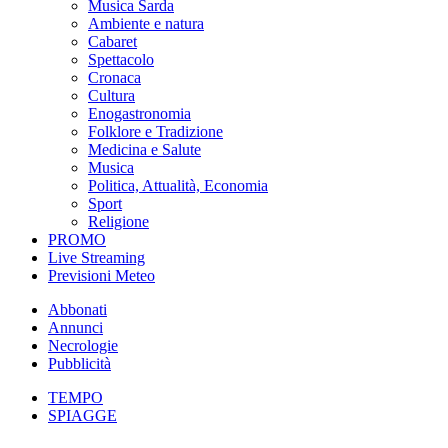
Musica Sarda
Ambiente e natura
Cabaret
Spettacolo
Cronaca
Cultura
Enogastronomia
Folklore e Tradizione
Medicina e Salute
Musica
Politica, Attualità, Economia
Sport
Religione
PROMO
Live Streaming
Previsioni Meteo
Abbonati
Annunci
Necrologie
Pubblicità
TEMPO
SPIAGGE