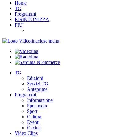
Home
TG
Programmi
RISINTONIZZA
PIU'
close menu
TG
Edizioni
Servizi TG
Anteprime
Programmi
Informazione
Spettacolo
Sport
Cultura
Eventi
Cucina
Video Clips