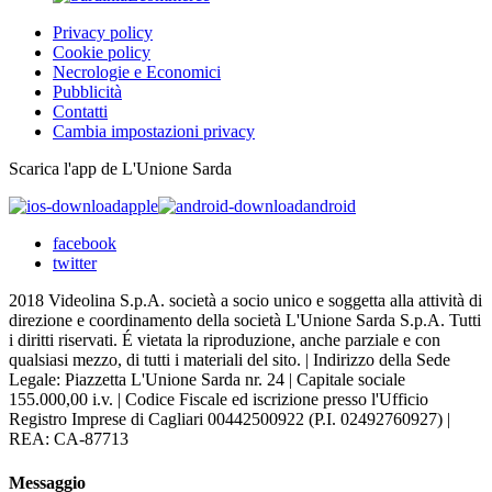
Privacy policy
Cookie policy
Necrologie e Economici
Pubblicità
Contatti
Cambia impostazioni privacy
Scarica l'app de L'Unione Sarda
apple
android
facebook
twitter
2018 Videolina S.p.A. società a socio unico e soggetta alla attività di
direzione e coordinamento della società L'Unione Sarda S.p.A. Tutti
i diritti riservati. É vietata la riproduzione, anche parziale e con
qualsiasi mezzo, di tutti i materiali del sito. | Indirizzo della Sede
Legale: Piazzetta L'Unione Sarda nr. 24 | Capitale sociale
155.000,00 i.v. | Codice Fiscale ed iscrizione presso l'Ufficio
Registro Imprese di Cagliari 00442500922 (P.I. 02492760927) |
REA: CA-87713
Messaggio