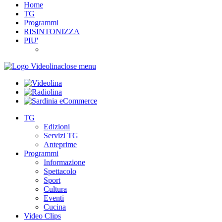
Home
TG
Programmi
RISINTONIZZA
PIU'
close menu
TG
Edizioni
Servizi TG
Anteprime
Programmi
Informazione
Spettacolo
Sport
Cultura
Eventi
Cucina
Video Clips