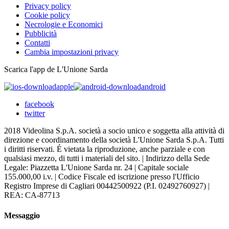
Privacy policy
Cookie policy
Necrologie e Economici
Pubblicità
Contatti
Cambia impostazioni privacy
Scarica l'app de L'Unione Sarda
apple
android
facebook
twitter
2018 Videolina S.p.A. società a socio unico e soggetta alla attività di
direzione e coordinamento della società L'Unione Sarda S.p.A. Tutti
i diritti riservati. É vietata la riproduzione, anche parziale e con
qualsiasi mezzo, di tutti i materiali del sito. | Indirizzo della Sede
Legale: Piazzetta L'Unione Sarda nr. 24 | Capitale sociale
155.000,00 i.v. | Codice Fiscale ed iscrizione presso l'Ufficio
Registro Imprese di Cagliari 00442500922 (P.I. 02492760927) |
REA: CA-87713
Messaggio