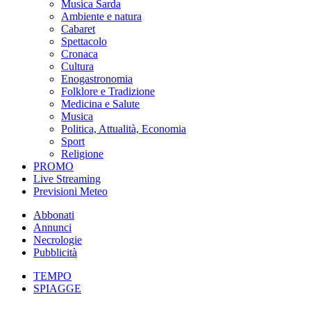
Musica Sarda
Ambiente e natura
Cabaret
Spettacolo
Cronaca
Cultura
Enogastronomia
Folklore e Tradizione
Medicina e Salute
Musica
Politica, Attualità, Economia
Sport
Religione
PROMO
Live Streaming
Previsioni Meteo
Abbonati
Annunci
Necrologie
Pubblicità
TEMPO
SPIAGGE