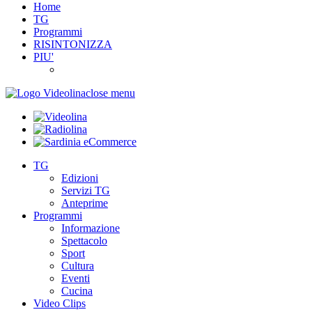
Home
TG
Programmi
RISINTONIZZA
PIU'
close menu
TG
Edizioni
Servizi TG
Anteprime
Programmi
Informazione
Spettacolo
Sport
Cultura
Eventi
Cucina
Video Clips