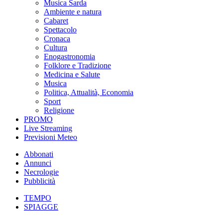
Musica Sarda
Ambiente e natura
Cabaret
Spettacolo
Cronaca
Cultura
Enogastronomia
Folklore e Tradizione
Medicina e Salute
Musica
Politica, Attualità, Economia
Sport
Religione
PROMO
Live Streaming
Previsioni Meteo
Abbonati
Annunci
Necrologie
Pubblicità
TEMPO
SPIAGGE