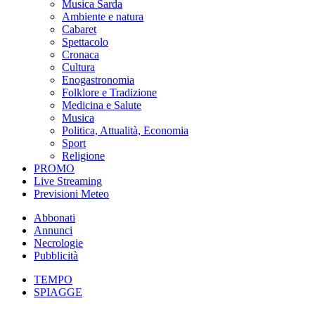
Musica Sarda
Ambiente e natura
Cabaret
Spettacolo
Cronaca
Cultura
Enogastronomia
Folklore e Tradizione
Medicina e Salute
Musica
Politica, Attualità, Economia
Sport
Religione
PROMO
Live Streaming
Previsioni Meteo
Abbonati
Annunci
Necrologie
Pubblicità
TEMPO
SPIAGGE