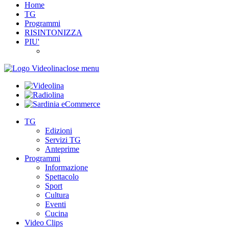
Home
TG
Programmi
RISINTONIZZA
PIU'
close menu
TG
Edizioni
Servizi TG
Anteprime
Programmi
Informazione
Spettacolo
Sport
Cultura
Eventi
Cucina
Video Clips