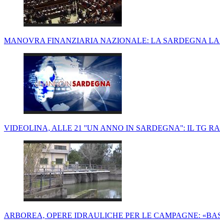
MANOVRA FINANZIARIA NAZIONALE: LA SARDEGNA LA 
VIDEOLINA, ALLE 21 ''UN ANNO IN SARDEGNA'': IL TG RAC
ARBOREA, OPERE IDRAULICHE PER LE CAMPAGNE: «BAS