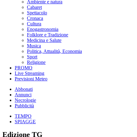
Ambiente e natura
Cabaret
Spettacolo
Cronaca
Cultura
Enogastronomia
Folklore e Tradizione
Medicina e Salute
Musica
Politica, Attualità, Economia
Sport
Religione
PROMO
Live Streaming
Previsioni Meteo
Abbonati
Annunci
Necrologie
Pubblicità
TEMPO
SPIAGGE
Edizione TG