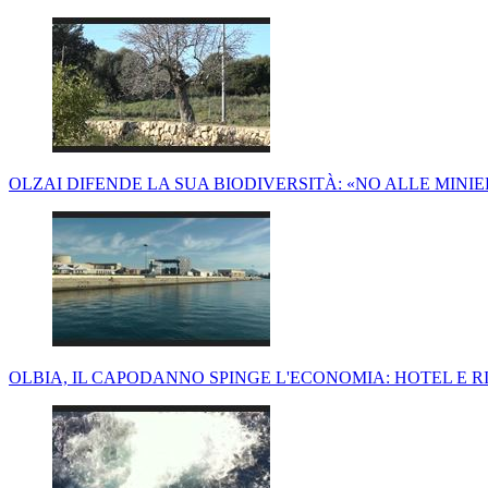
OLZAI DIFENDE LA SUA BIODIVERSITÀ: «NO ALLE MINIER
OLBIA, IL CAPODANNO SPINGE L'ECONOMIA: HOTEL E RI