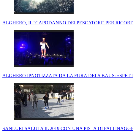
ALGHERO, IL ''CAPODANNO DEI PESCATORI'' PER RICORD
ALGHERO IPNOTIZZATA DA LA FURA DELS BAUS: «SPET
SANLURI SALUTA IL 2019 CON UNA PISTA DI PATTINAGGI