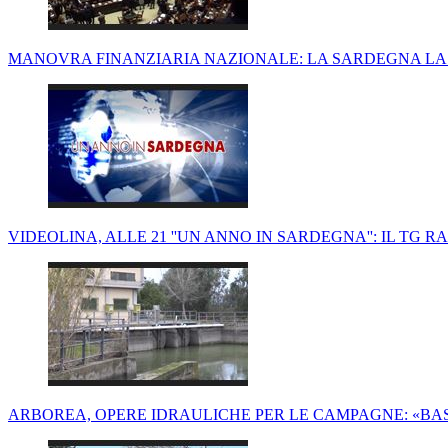
MANOVRA FINANZIARIA NAZIONALE: LA SARDEGNA L
VIDEOLINA, ALLE 21 ''UN ANNO IN SARDEGNA'': IL TG R
ARBOREA, OPERE IDRAULICHE PER LE CAMPAGNE: «B