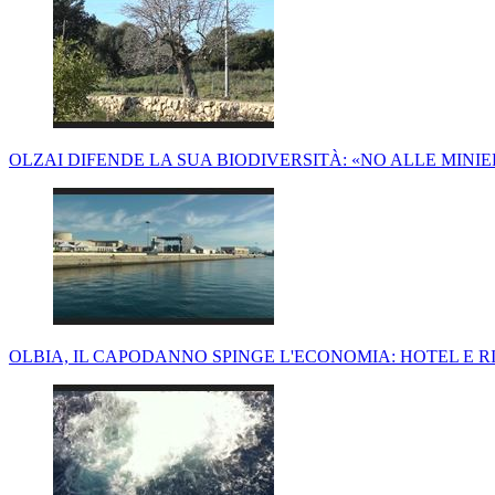
OLZAI DIFENDE LA SUA BIODIVERSITÀ: «NO ALLE MINIE
OLBIA, IL CAPODANNO SPINGE L'ECONOMIA: HOTEL E 