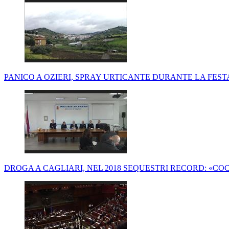
PANICO A OZIERI, SPRAY URTICANTE DURANTE LA FEST
DROGA A CAGLIARI, NEL 2018 SEQUESTRI RECORD: «CO