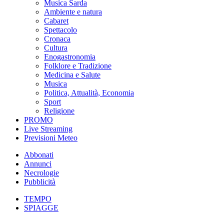
Musica Sarda
Ambiente e natura
Cabaret
Spettacolo
Cronaca
Cultura
Enogastronomia
Folklore e Tradizione
Medicina e Salute
Musica
Politica, Attualità, Economia
Sport
Religione
PROMO
Live Streaming
Previsioni Meteo
Abbonati
Annunci
Necrologie
Pubblicità
TEMPO
SPIAGGE