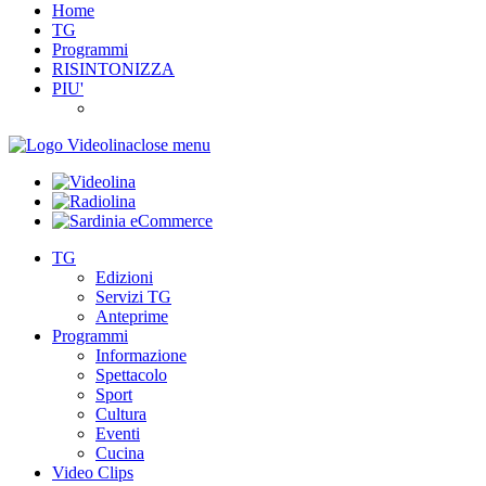
Home
TG
Programmi
RISINTONIZZA
PIU'
close menu
TG
Edizioni
Servizi TG
Anteprime
Programmi
Informazione
Spettacolo
Sport
Cultura
Eventi
Cucina
Video Clips