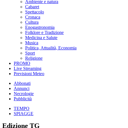
Ambiente e natura
Cabaret
Spettacolo
Cronaca
Cultura
Enogastronomia
Folklore e Tradizione
Medicina e Salute
Musica
Politica, Attualità, Economia
Sport
Religione
PROMO
Live Streaming
Previsioni Meteo
Abbonati
Annunci
Necrologie
Pubblicità
TEMPO
SPIAGGE
Edizione TG