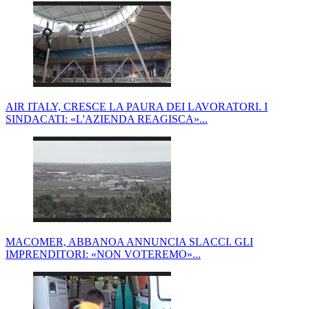
AIR ITALY, CRESCE LA PAURA DEI LAVORATORI. I
SINDACATI: «L'AZIENDA REAGISCA»...
MACOMER, ABBANOA ANNUNCIA SLACCI. GLI
IMPRENDITORI: «NON VOTEREMO»...