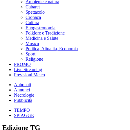
Ambiente e natura
Cabaret
Spettacolo
Cronaca
Cultura
Enogastronomia
Folklore e Tradizione
Medicina e Salute
Musica
Politica, Attualità, Economia
Sport
Religione
PROMO
Live Streaming
Previsioni Meteo
Abbonati
Annunci
Necrologie
Pubblicità
TEMPO
SPIAGGE
Edizione TG