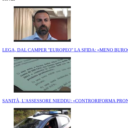
LEGA, DAL CAMPER ''EUROPEO'' LA SFIDA: «MENO BUROC
SANITÀ, L'ASSESSORE NIEDDU: «CONTRORIFORMA PRONT