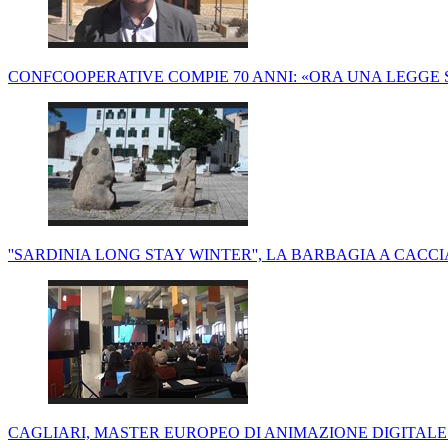
CONFCOOPERATIVE COMPIE 70 ANNI: «ORA UNA LEGGE S
''SARDINIA LONG STAY WINTER'', LA BARBAGIA A CACCIA
CAGLIARI, MASTER EUROPEO DI ANIMAZIONE DIGITALE: 