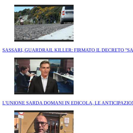
SASSARI, GUARDRAIL KILLER: FIRMATO IL DECRETO ''SA
L'UNIONE SARDA DOMANI IN EDICOLA, LE ANTICIPAZIO