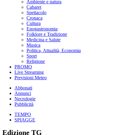
Ambiente e natura
Cabaret
Spettacolo
Cronaca
Cultura
Enogastronomia
Folklore e Tradizione
Medicina e Salute
Musica
Politica, Attualità, Economia
Sport
Religione
PROMO
Live Streaming
Previsioni Meteo
Abbonati
Annunci
Necrologie
Pubblicità
TEMPO
SPIAGGE
Edizione TG