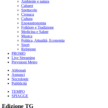
Ambiente e natura
Cabaret
Spettacolo
Cronaca
Cultura
Enogastronomia
Folklore e Tradizione
Medicina e Salute
Musica
Politica, Attualità, Economia
Sport
Religione
PROMO
Live Streaming
Previsioni Meteo
Abbonati
Annunci
Necrologie
Pubblicità
TEMPO
SPIAGGE
Edizione TG