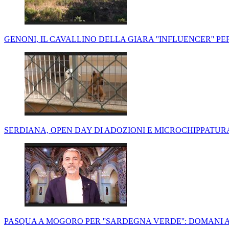
GENONI, IL CAVALLINO DELLA GIARA ''INFLUENCER'' PER
SERDIANA, OPEN DAY DI ADOZIONI E MICROCHIPPATURA: 
PASQUA A MOGORO PER ''SARDEGNA VERDE'': DOMANI AL