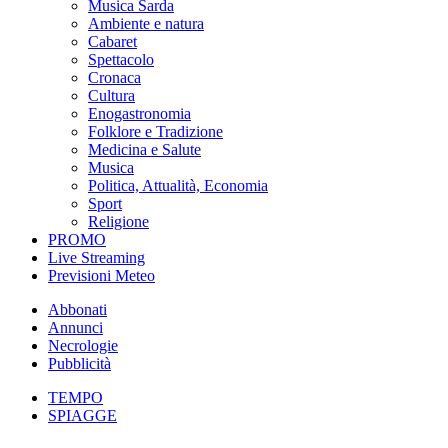
Musica Sarda
Ambiente e natura
Cabaret
Spettacolo
Cronaca
Cultura
Enogastronomia
Folklore e Tradizione
Medicina e Salute
Musica
Politica, Attualità, Economia
Sport
Religione
PROMO
Live Streaming
Previsioni Meteo
Abbonati
Annunci
Necrologie
Pubblicità
TEMPO
SPIAGGE