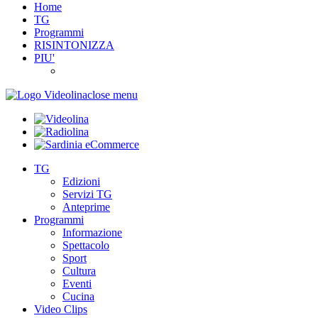
Home
TG
Programmi
RISINTONIZZA
PIU'
close menu
TG
Edizioni
Servizi TG
Anteprime
Programmi
Informazione
Spettacolo
Sport
Cultura
Eventi
Cucina
Video Clips