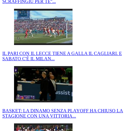
SCRAFFINGIU PER TE''...
IL PARI CON IL LECCE TIENE A GALLA IL CAGLIARI. E
SABATO C'È IL MILAN...
BASKET: LA DINAMO SENZA PLAYOFF HA CHIUSO LA
STAGIONE CON UNA VITTORIA...