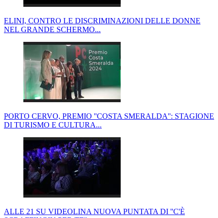
ELINI, CONTRO LE DISCRIMINAZIONI DELLE DONNE
NEL GRANDE SCHERMO...
PORTO CERVO, PREMIO ''COSTA SMERALDA'': STAGIONE
DI TURISMO E CULTURA...
ALLE 21 SU VIDEOLINA NUOVA PUNTATA DI ''C'È