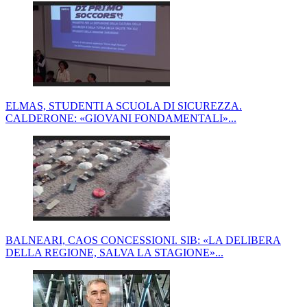
ELMAS, STUDENTI A SCUOLA DI SICUREZZA.
CALDERONE: «GIOVANI FONDAMENTALI»...
BALNEARI, CAOS CONCESSIONI. SIB: «LA DELIBERA
DELLA REGIONE, SALVA LA STAGIONE»...