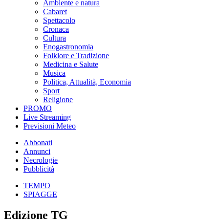
Ambiente e natura
Cabaret
Spettacolo
Cronaca
Cultura
Enogastronomia
Folklore e Tradizione
Medicina e Salute
Musica
Politica, Attualità, Economia
Sport
Religione
PROMO
Live Streaming
Previsioni Meteo
Abbonati
Annunci
Necrologie
Pubblicità
TEMPO
SPIAGGE
Edizione TG