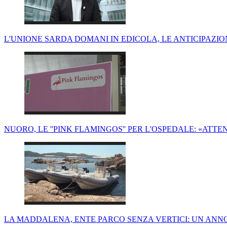
L'UNIONE SARDA DOMANI IN EDICOLA, LE ANTICIPAZIO
NUORO, LE ''PINK FLAMINGOS'' PER L'OSPEDALE: «ATTE
LA MADDALENA, ENTE PARCO SENZA VERTICI: UN ANNO