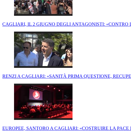
CAGLIARI, IL 2 GIUGNO DEGLI ANTAGONISTI: «CONTRO L
RENZI A CAGLIARI: «SANITÀ PRIMA QUESTIONE, RECUPER
EUROPEE, SANTORO A CAGLIARI: «COSTRUIRE LA PACE P