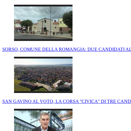
SORSO, COMUNE DELLA ROMANGIA: DUE CANDIDATI ALL
SAN GAVINO AL VOTO, LA CORSA ''CIVICA'' DI TRE CAND