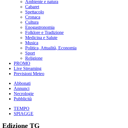
Ambiente e natura
Cabaret
Spettacolo
Cronaca
Cultura
Enogastronomia
Folklore e Tradizione
Medicina e Salute
Musica
Politica, Attualità, Economia
Sport
Religione
PROMO
Live Streaming
Previsioni Meteo
Abbonati
Annunci
Necrologie
Pubblicità
TEMPO
SPIAGGE
Edizione TG