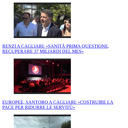
RENZI A CAGLIARI: «SANITÀ PRIMA QUESTIONE,
RECUPERARE 37 MILIARDI DEL MES»
EUROPEE, SANTORO A CAGLIARI: «COSTRUIRE LA
PACE PER RIDURRE LE SERVITÙ»