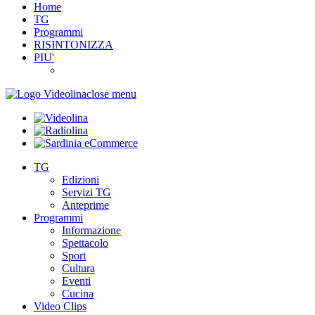
Home
TG
Programmi
RISINTONIZZA
PIU'
close menu
TG
Edizioni
Servizi TG
Anteprime
Programmi
Informazione
Spettacolo
Sport
Cultura
Eventi
Cucina
Video Clips