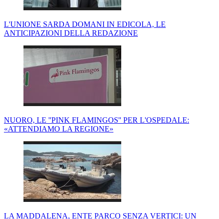
L'UNIONE SARDA DOMANI IN EDICOLA, LE
ANTICIPAZIONI DELLA REDAZIONE
NUORO, LE ''PINK FLAMINGOS'' PER L'OSPEDALE:
«ATTENDIAMO LA REGIONE»
LA MADDALENA, ENTE PARCO SENZA VERTICI: UN