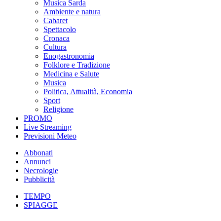
Musica Sarda
Ambiente e natura
Cabaret
Spettacolo
Cronaca
Cultura
Enogastronomia
Folklore e Tradizione
Medicina e Salute
Musica
Politica, Attualità, Economia
Sport
Religione
PROMO
Live Streaming
Previsioni Meteo
Abbonati
Annunci
Necrologie
Pubblicità
TEMPO
SPIAGGE