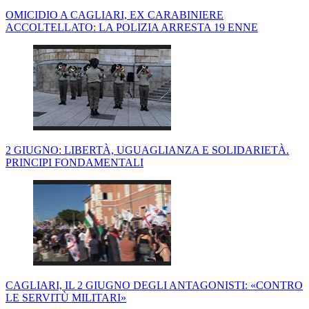
OMICIDIO A CAGLIARI, EX CARABINIERE
ACCOLTELLATO: LA POLIZIA ARRESTA 19 ENNE
2 GIUGNO: LIBERTÀ, UGUAGLIANZA E SOLIDARIETÀ.
PRINCIPI FONDAMENTALI
CAGLIARI, IL 2 GIUGNO DEGLI ANTAGONISTI: «CONTRO
LE SERVITÙ MILITARI»