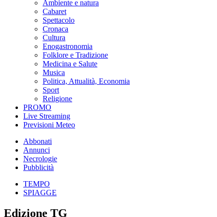
Ambiente e natura
Cabaret
Spettacolo
Cronaca
Cultura
Enogastronomia
Folklore e Tradizione
Medicina e Salute
Musica
Politica, Attualità, Economia
Sport
Religione
PROMO
Live Streaming
Previsioni Meteo
Abbonati
Annunci
Necrologie
Pubblicità
TEMPO
SPIAGGE
Edizione TG