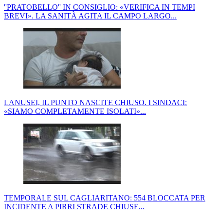
''PRATOBELLO'' IN CONSIGLIO: «VERIFICA IN TEMPI
BREVI». LA SANITÀ AGITA IL CAMPO LARGO...
LANUSEI, IL PUNTO NASCITE CHIUSO. I SINDACI:
«SIAMO COMPLETAMENTE ISOLATI»...
TEMPORALE SUL CAGLIARITANO: 554 BLOCCATA PER
INCIDENTE A PIRRI STRADE CHIUSE...