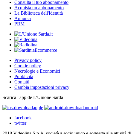
Consulta il tuo abbonamento
Acquista un abbonamento
La Biblioteca dell'Identità
Annunci
PBM
Privacy policy
Cookie policy
Necrologie e Economici
Pubblicità
Contatti
Cambia impostazioni privacy
Scarica l'app de L'Unione Sarda
apple
android
facebook
twitter
2018 Videolina S.p.A. società a socio unico e soggetta alla attività di