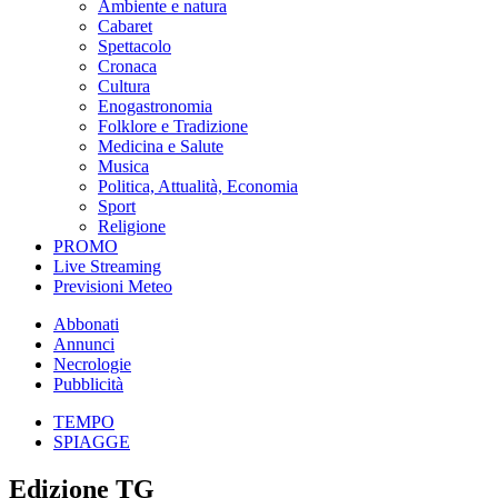
Ambiente e natura
Cabaret
Spettacolo
Cronaca
Cultura
Enogastronomia
Folklore e Tradizione
Medicina e Salute
Musica
Politica, Attualità, Economia
Sport
Religione
PROMO
Live Streaming
Previsioni Meteo
Abbonati
Annunci
Necrologie
Pubblicità
TEMPO
SPIAGGE
Edizione TG