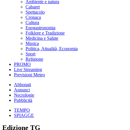
Ambiente e natura
Cabaret
Spettacolo
Cronaca
Cultura
Enogastronomia
Folklore e Tradizione
Medicina e Salute
Musica
Politica, Attualità, Economia
Sport
Religione
PROMO
Live Streaming
Previsioni Meteo
Abbonati
Annunci
Necrologie
Pubblicità
TEMPO
SPIAGGE
Edizione TG