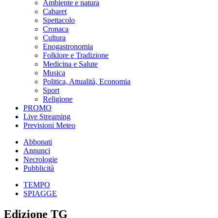
Ambiente e natura
Cabaret
Spettacolo
Cronaca
Cultura
Enogastronomia
Folklore e Tradizione
Medicina e Salute
Musica
Politica, Attualità, Economia
Sport
Religione
PROMO
Live Streaming
Previsioni Meteo
Abbonati
Annunci
Necrologie
Pubblicità
TEMPO
SPIAGGE
Edizione TG