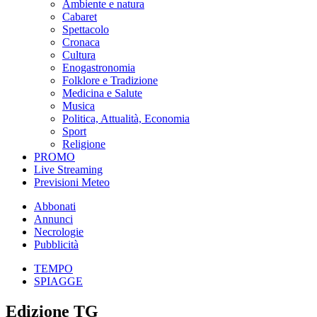
Ambiente e natura
Cabaret
Spettacolo
Cronaca
Cultura
Enogastronomia
Folklore e Tradizione
Medicina e Salute
Musica
Politica, Attualità, Economia
Sport
Religione
PROMO
Live Streaming
Previsioni Meteo
Abbonati
Annunci
Necrologie
Pubblicità
TEMPO
SPIAGGE
Edizione TG