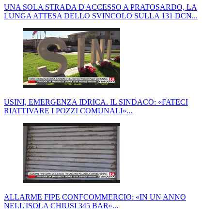
UNA SOLA STRADA D'ACCESSO A PRATOSARDO, LA
LUNGA ATTESA DELLO SVINCOLO SULLA 131 DCN...
USINI, EMERGENZA IDRICA. IL SINDACO: «FATECI
RIATTIVARE I POZZI COMUNALI»...
ALLARME FIPE CONFCOMMERCIO: «IN UN ANNO
NELL'ISOLA CHIUSI 345 BAR»...