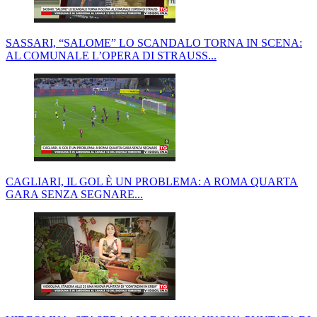
SASSARI, “SALOME” LO SCANDALO TORNA IN SCENA:
AL COMUNALE L’OPERA DI STRAUSS...
CAGLIARI, IL GOL È UN PROBLEMA: A ROMA QUARTA
GARA SENZA SEGNARE...