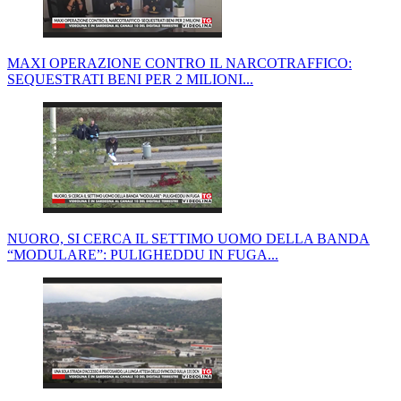
MAXI OPERAZIONE CONTRO IL NARCOTRAFFICO:
SEQUESTRATI BENI PER 2 MILIONI...
NUORO, SI CERCA IL SETTIMO UOMO DELLA BANDA
“MODULARE”: PULIGHEDDU IN FUGA...