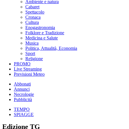
Ambiente e natura
Cabaret
Spettacolo
Cronaca
Cultura
Enogastronomia
Folklore e Tradizione
Medicina e Salute
Musica
Politica, Attualità, Economia
Sport
Religione
PROMO
Live Streaming
Previsioni Meteo
Abbonati
Annunci
Necrologie
Pubblicità
TEMPO
SPIAGGE
Edizione TG