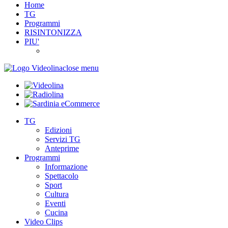
Home
TG
Programmi
RISINTONIZZA
PIU'
close menu
TG
Edizioni
Servizi TG
Anteprime
Programmi
Informazione
Spettacolo
Sport
Cultura
Eventi
Cucina
Video Clips