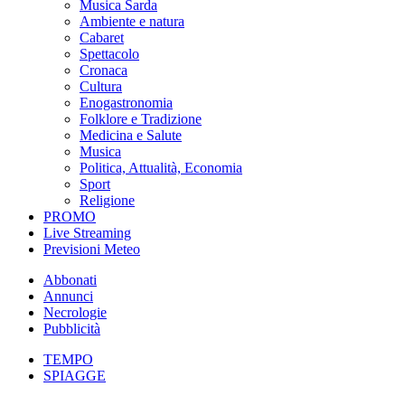
Musica Sarda
Ambiente e natura
Cabaret
Spettacolo
Cronaca
Cultura
Enogastronomia
Folklore e Tradizione
Medicina e Salute
Musica
Politica, Attualità, Economia
Sport
Religione
PROMO
Live Streaming
Previsioni Meteo
Abbonati
Annunci
Necrologie
Pubblicità
TEMPO
SPIAGGE