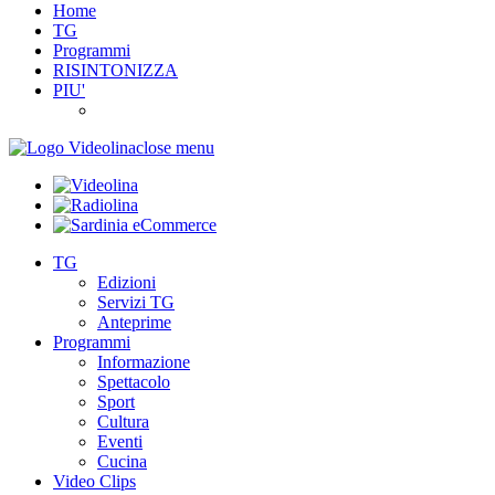
Home
TG
Programmi
RISINTONIZZA
PIU'
close menu
TG
Edizioni
Servizi TG
Anteprime
Programmi
Informazione
Spettacolo
Sport
Cultura
Eventi
Cucina
Video Clips