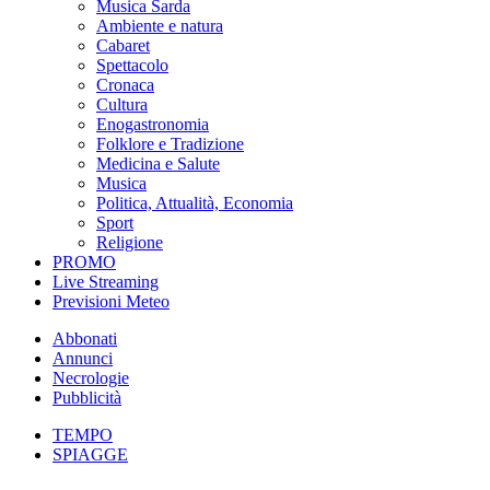
Musica Sarda
Ambiente e natura
Cabaret
Spettacolo
Cronaca
Cultura
Enogastronomia
Folklore e Tradizione
Medicina e Salute
Musica
Politica, Attualità, Economia
Sport
Religione
PROMO
Live Streaming
Previsioni Meteo
Abbonati
Annunci
Necrologie
Pubblicità
TEMPO
SPIAGGE