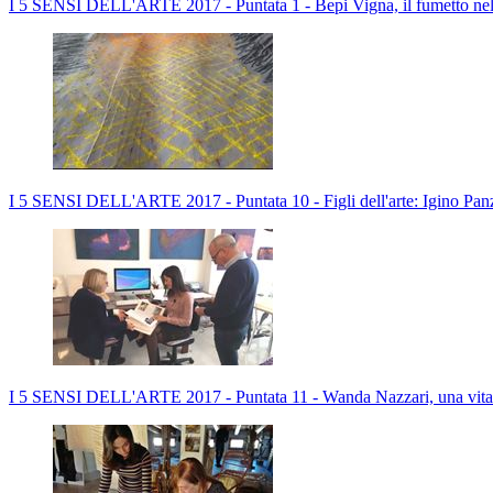
I 5 SENSI DELL'ARTE 2017 - Puntata 1 - Bepi Vigna, il fumetto nell
I 5 SENSI DELL'ARTE 2017 - Puntata 10 - Figli dell'arte: Igino Panz
I 5 SENSI DELL'ARTE 2017 - Puntata 11 - Wanda Nazzari, una vita p