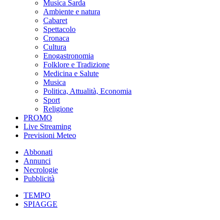
Musica Sarda
Ambiente e natura
Cabaret
Spettacolo
Cronaca
Cultura
Enogastronomia
Folklore e Tradizione
Medicina e Salute
Musica
Politica, Attualità, Economia
Sport
Religione
PROMO
Live Streaming
Previsioni Meteo
Abbonati
Annunci
Necrologie
Pubblicità
TEMPO
SPIAGGE