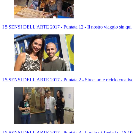
I 5 SENSI DELL'ARTE 2017 - Puntata 12 - Il nostro viaggio sin qui 
I 5 SENSI DELL'ARTE 2017 - Puntata 2 - Street art e riciclo creativo
I 5 SENSI DELL'ARTE 2017 - Puntata 3 - Il mito di Teulada - 18.1