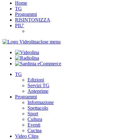
Home
TG
Programmi
RISINTONIZZA
PIU'
close menu
TG
Edizioni
Servizi TG
Anteprime
Programmi
Informazione
Spettacolo
Sport
Cultura
Eventi
Cucina
Video Clips