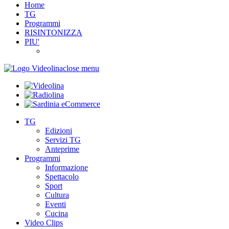
Home
TG
Programmi
RISINTONIZZA
PIU'
close menu
TG
Edizioni
Servizi TG
Anteprime
Programmi
Informazione
Spettacolo
Sport
Cultura
Eventi
Cucina
Video Clips