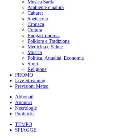
Musica Sarda
Ambiente e natura
Cabaret
Spettacolo
Cronaca
Cultura
Enogastronomia
Folklore e Tradizione
Medicina e Salute
Musica
Politica, Attualità, Economia
Sport
Religione
PROMO
Live Streaming
Previsioni Meteo
Abbonati
Annunci
Necrologie
Pubblicità
TEMPO
SPIAGGE