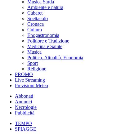
Musica Sarda
Ambiente e natura
Cabaret
Spettacolo
Cronaca
Cultura
Enogastronomia
Folklore e Tradizione
Medicina e Salute
Musica
Politica, Attualità, Economia
Sport
Religione
PROMO
Live Streaming
Previsioni Meteo
Abbonati
Annunci
Necrologie
Pubblicità
TEMPO
SPIAGGE