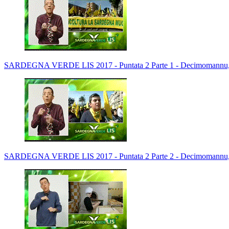
SARDEGNA VERDE LIS 2017 - Puntata 2 Parte 1 - Decimomannu, 
SARDEGNA VERDE LIS 2017 - Puntata 2 Parte 2 - Decimomannu, 