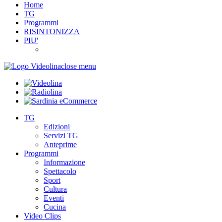
Home
TG
Programmi
RISINTONIZZA
PIU'
close menu
TG
Edizioni
Servizi TG
Anteprime
Programmi
Informazione
Spettacolo
Sport
Cultura
Eventi
Cucina
Video Clips