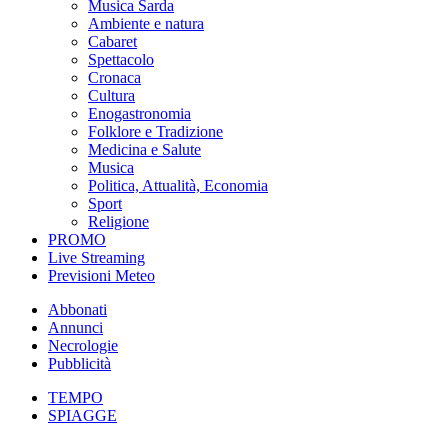
Musica Sarda
Ambiente e natura
Cabaret
Spettacolo
Cronaca
Cultura
Enogastronomia
Folklore e Tradizione
Medicina e Salute
Musica
Politica, Attualità, Economia
Sport
Religione
PROMO
Live Streaming
Previsioni Meteo
Abbonati
Annunci
Necrologie
Pubblicità
TEMPO
SPIAGGE