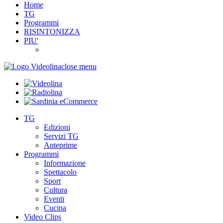
Home
TG
Programmi
RISINTONIZZA
PIU'
close menu
TG
Edizioni
Servizi TG
Anteprime
Programmi
Informazione
Spettacolo
Sport
Cultura
Eventi
Cucina
Video Clips