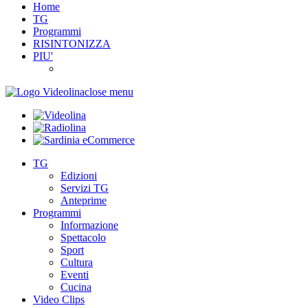
Home
TG
Programmi
RISINTONIZZA
PIU'
close menu
TG
Edizioni
Servizi TG
Anteprime
Programmi
Informazione
Spettacolo
Sport
Cultura
Eventi
Cucina
Video Clips