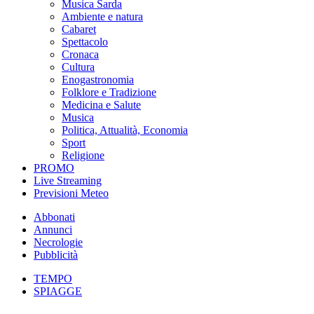
Musica Sarda
Ambiente e natura
Cabaret
Spettacolo
Cronaca
Cultura
Enogastronomia
Folklore e Tradizione
Medicina e Salute
Musica
Politica, Attualità, Economia
Sport
Religione
PROMO
Live Streaming
Previsioni Meteo
Abbonati
Annunci
Necrologie
Pubblicità
TEMPO
SPIAGGE