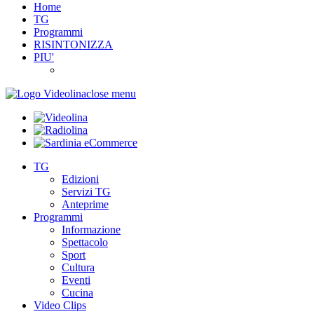
Home
TG
Programmi
RISINTONIZZA
PIU'
close menu
TG
Edizioni
Servizi TG
Anteprime
Programmi
Informazione
Spettacolo
Sport
Cultura
Eventi
Cucina
Video Clips