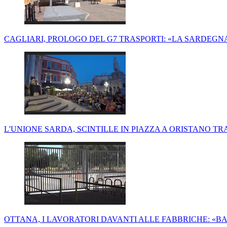
CAGLIARI, PROLOGO DEL G7 TRASPORTI: «LA SARDEGN
L'UNIONE SARDA, SCINTILLE IN PIAZZA A ORISTANO TR
OTTANA, I LAVORATORI DAVANTI ALLE FABBRICHE: «BA