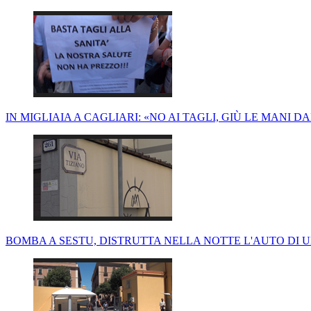
IN MIGLIAIA A CAGLIARI: «NO AI TAGLI, GIÙ LE MANI D
BOMBA A SESTU, DISTRUTTA NELLA NOTTE L'AUTO DI