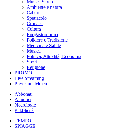
Musica Sarda
Ambiente e natura
Cabaret
Spettacolo
Cronaca
Cultura
Enogastronomia
Folklore e Tradizione
Medicina e Salute
Musica
Politica, Attualità, Economia
Sport
Religione
PROMO
Live Streaming
Previsioni Meteo
Abbonati
Annunci
Necrologie
Pubblicità
TEMPO
SPIAGGE