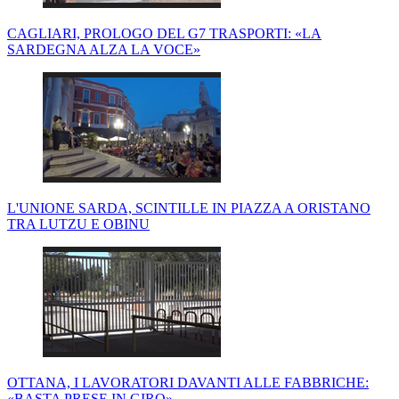
CAGLIARI, PROLOGO DEL G7 TRASPORTI: «LA
SARDEGNA ALZA LA VOCE»
L'UNIONE SARDA, SCINTILLE IN PIAZZA A ORISTANO
TRA LUTZU E OBINU
OTTANA, I LAVORATORI DAVANTI ALLE FABBRICHE:
«BASTA PRESE IN GIRO»