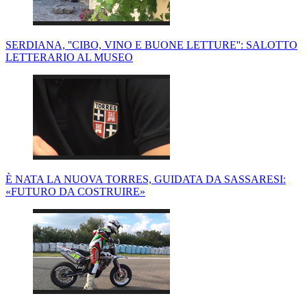
SERDIANA, ''CIBO, VINO E BUONE LETTURE'': SALOTTO
LETTERARIO AL MUSEO
È NATA LA NUOVA TORRES, GUIDATA DA SASSARESI:
«FUTURO DA COSTRUIRE»