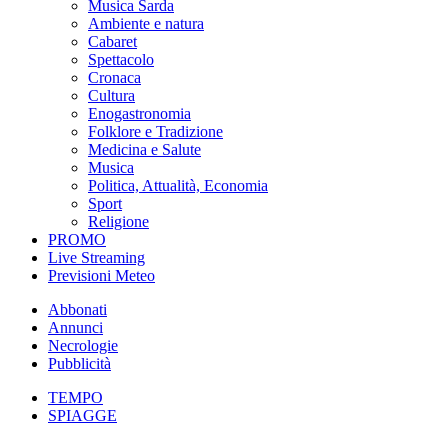
Musica Sarda
Ambiente e natura
Cabaret
Spettacolo
Cronaca
Cultura
Enogastronomia
Folklore e Tradizione
Medicina e Salute
Musica
Politica, Attualità, Economia
Sport
Religione
PROMO
Live Streaming
Previsioni Meteo
Abbonati
Annunci
Necrologie
Pubblicità
TEMPO
SPIAGGE