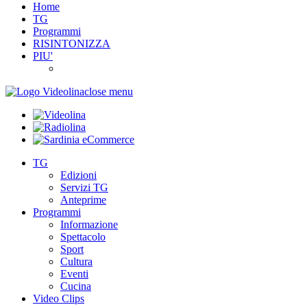
Home
TG
Programmi
RISINTONIZZA
PIU'
close menu
TG
Edizioni
Servizi TG
Anteprime
Programmi
Informazione
Spettacolo
Sport
Cultura
Eventi
Cucina
Video Clips