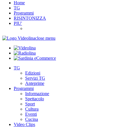
Home
TG
Programmi
RISINTONIZZA
PIU'
close menu
TG
Edizioni
Servizi TG
Anteprime
Programmi
Informazione
Spettacolo
Sport
Cultura
Eventi
Cucina
Video Clips