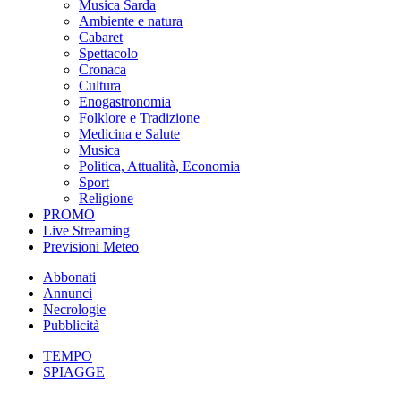
Musica Sarda
Ambiente e natura
Cabaret
Spettacolo
Cronaca
Cultura
Enogastronomia
Folklore e Tradizione
Medicina e Salute
Musica
Politica, Attualità, Economia
Sport
Religione
PROMO
Live Streaming
Previsioni Meteo
Abbonati
Annunci
Necrologie
Pubblicità
TEMPO
SPIAGGE