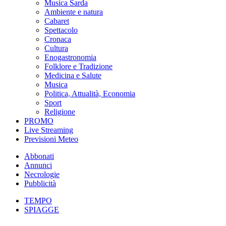
Musica Sarda
Ambiente e natura
Cabaret
Spettacolo
Cronaca
Cultura
Enogastronomia
Folklore e Tradizione
Medicina e Salute
Musica
Politica, Attualità, Economia
Sport
Religione
PROMO
Live Streaming
Previsioni Meteo
Abbonati
Annunci
Necrologie
Pubblicità
TEMPO
SPIAGGE