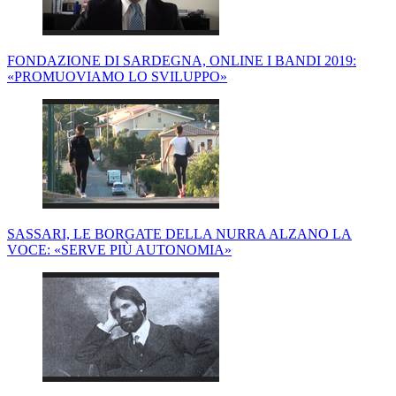
FONDAZIONE DI SARDEGNA, ONLINE I BANDI 2019:
«PROMUOVIAMO LO SVILUPPO»
SASSARI, LE BORGATE DELLA NURRA ALZANO LA
VOCE: «SERVE PIÙ AUTONOMIA»