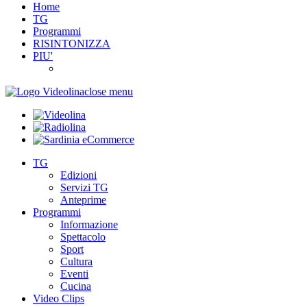
Home
TG
Programmi
RISINTONIZZA
PIU'
close menu
TG
Edizioni
Servizi TG
Anteprime
Programmi
Informazione
Spettacolo
Sport
Cultura
Eventi
Cucina
Video Clips